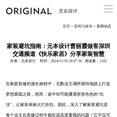
首页
首页
>
新闻与媒体
> 新闻动态
关于我们
家装避坑指南：元本设计曹丽霞做客深圳
服务体系
交通频道《快乐家居》分享家装智慧
案例
作者：元本设计 时间：2024/11/19 18:07:36 阅读量：2182
新闻与媒体
联系
在家庭装修的漫长旅程中，无数业主满怀期待地踏上打造
English
梦想家园之路，然而，途中却可能遭遇形形色色的
“坑
洼”，让家装体验大打折扣。因此，深入了解家装避坑
是
每个业主在装修过程中都应该高度重视的问题！
它不仅可