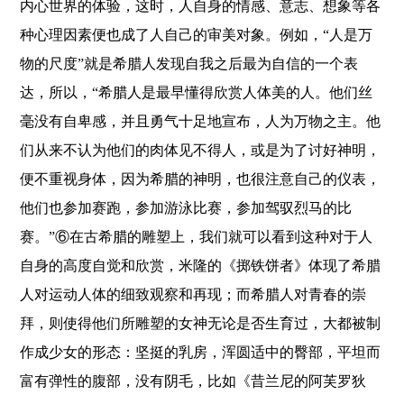
内心世界的体验，这时，人自身的情感、意志、想象等各
种心理因素便也成了人自己的审美对象。例如，“人是万
物的尺度”就是希腊人发现自我之后最为自信的一个表
达，所以，“希腊人是最早懂得欣赏人体美的人。他们丝
毫没有自卑感，并且勇气十足地宣布，人为万物之主。他
们从来不认为他们的肉体见不得人，或是为了讨好神明，
便不重视身体，因为希腊的神明，也很注意自己的仪表，
他们也参加赛跑，参加游泳比赛，参加驾驭烈马的比
赛。”⑥在古希腊的雕塑上，我们就可以看到这种对于人
自身的高度自觉和欣赏，米隆的《掷铁饼者》体现了希腊
人对运动人体的细致观察和再现；而希腊人对青春的崇
拜，则使得他们所雕塑的女神无论是否生育过，大都被制
作成少女的形态：坚挺的乳房，浑圆适中的臀部，平坦而
富有弹性的腹部，没有阴毛，比如《昔兰尼的阿芙罗狄